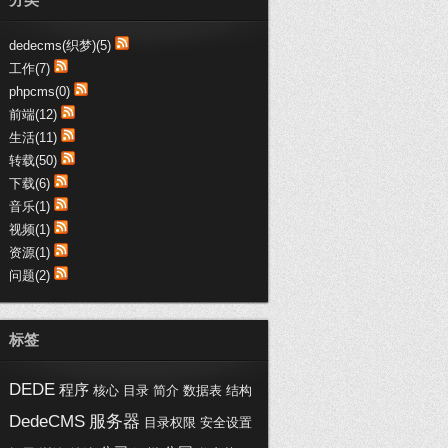
趣购网:：
支持博文，写得不错，受教了
dedecms(织梦)(5)
趣购网:：
工作(7)
这些代码真心不错，收藏了哦
phpcms(0)
黑喵客:：
前端(12)
不错不错，都是医疗行业-SEM干货
生活(11)
呀，加...
转载(50)
浦西vip:：
下载(6)
交换链接，您的博客写的不错。
音乐(1)
视频(1)
资源(1)
问题(2)
标签
DEDE
程序
核心
目录
简介
数据表
结构
DedeCMS
服务器
目录权限
安全设置