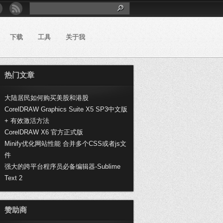
下载
工具
关于我
热门文章
大陆居民如何购买美股和港股
CorelDRAW Graphics Suite X5 SP3中文版
+ 有效激活方法
CorelDRAW X6 官方正式版
Minify优化网站性能 合并多个CSS或者js文
件
强大的跨平台程序员必备编辑器-Sublime
Text 2
赞助商