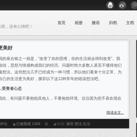
首页
相册
微语
归档
文档
东西，还有心情吧！
更美好
座右铭之一就是，“改变了你的思维，你的生活就会得到改变”。我
相信，思想与情感构成我们的经历。问题时绝大多数人甚至不懂得他们
极想法。这些想法几乎已经成为一种习惯，所以他们看来十分正常。为
自己的生活更为美好，摒弃以下这12种常年的错误想法吧。
1.受害者心态
此，有问题不要抱怨其他人，不要抱怨环境。仅仅因为您不喜欢现在
阅读全文...
条评论
已被围观
1468
次
标签:
摒弃
想法
生活