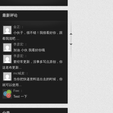
最新评论
金正:：
小伙子，很不错！我很看好你，跟
着我混吧 ...
李彦宏:：
加油 小伙 我看好你哦
李彦宏:：
要经常更新，没事多写点原创，你
这老布更新...
mc喊麦:：
当你把快递资料送出去的时候，你
就可以使用...
Fee:：
Test 一下
万载啦:：
做个程序员挺不容易的，身有体会
分类