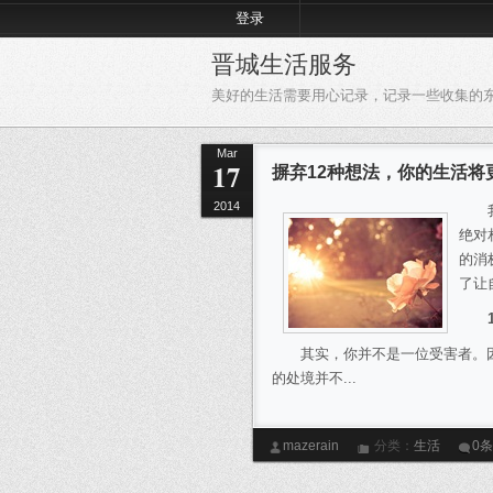
登录
晋城生活服务
美好的生活需要用心记录，记录一些收集的
Mar
17
摒弃12种想法，你的生活将
2014
我的
绝对
的消
了让
其实，你并不是一位受害者。因
的处境并不...
mazerain
分类：
生活
0