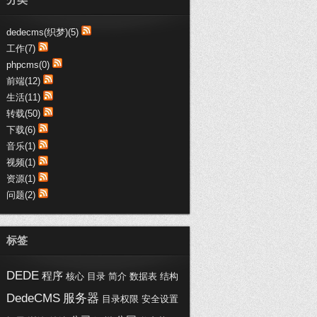
趣购网:：
支持博文，写得不错，受教了
dedecms(织梦)(5)
趣购网:：
工作(7)
这些代码真心不错，收藏了哦
phpcms(0)
黑喵客:：
前端(12)
不错不错，都是医疗行业-SEM干货
生活(11)
呀，加...
转载(50)
浦西vip:：
下载(6)
交换链接，您的博客写的不错。
音乐(1)
视频(1)
资源(1)
问题(2)
标签
DEDE
程序
核心
目录
简介
数据表
结构
DedeCMS
服务器
目录权限
安全设置