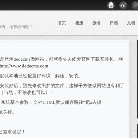
首页
相册
微语
归档
文档
东西，还有心情吧！
既然用
dedecms
做网站，那就得先去织梦官网下载安装包，网
http://www.dedecms.com
默认本地已经配置好环境，解压，安装。
安装好后，预先修改织梦的文件，这样子方便做网站也有利于
（当然，不修改也可以）：
>
系统基本参数：文档HTML默认保存路径“把
a
去掉”
统关掉。
己需求设定！