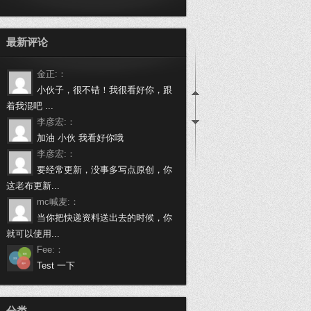
最新评论
金正:：
小伙子，很不错！我很看好你，跟
着我混吧 ...
李彦宏:：
加油 小伙 我看好你哦
李彦宏:：
要经常更新，没事多写点原创，你
这老布更新...
mc喊麦:：
当你把快递资料送出去的时候，你
就可以使用...
Fee:：
Test 一下
万载啦:：
做个程序员挺不容易的，身有体会
分类