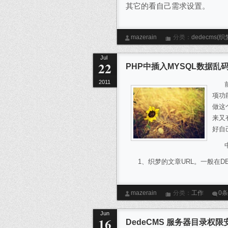
其它的看自己需求设置。
mazerain
分类：
dedecms(织
Jul
22
PHP中插入MYSQL数据
2011
前两
项功
做这
来又
好自
中
1、织梦的文章URL。一般在DEDE模
mazerain
分类：
工作
0
mysql
乱码
Jun
16
DedeCMS 服务器目录权