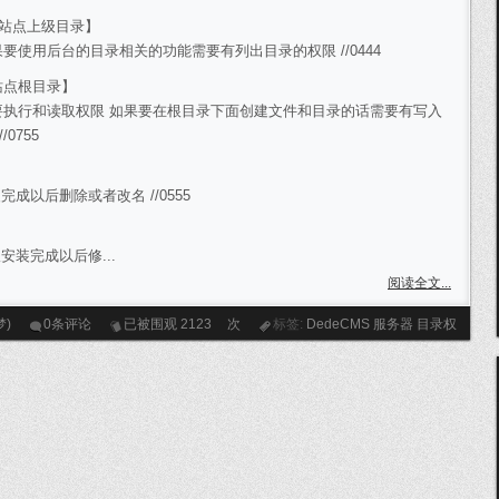
 【站点上级目录】
如果要使用后台的目录相关的功能需要有列出目录的权限 //0444
【站点根目录】
需要执行和读取权限 如果要在根目录下面创建文件和目录的话需要有写入
/0755
完成以后删除或者改名 //0555
安装完成以后修...
阅读全文...
梦)
0条评论
已被围观
2123
次
标签:
DedeCMS
服务器
目录权