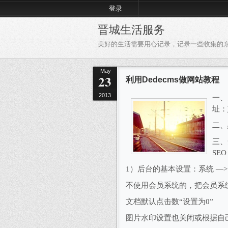
登录
晋城生活服务
美好的生活需要用心记录，记录一些收集的
May
23
利用Dedecms做网站教程
2013
一、
址：
二、
三、
SEO
1
）后台的基本设置：系统
—
不使用会员系统的，把会员系
文档默认点击数“设置为
0
”
图片水印设置也关闭或根据自