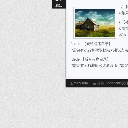
2011
../
//
/ 
//
权限 /
/install 【安装程序目录】
//需要有执行和读取权限 //建议安装
/dede 【后台程序目录】
//需要有执行权限和读取权限 //建议
mazerain
分类：
dedecms(织
限
安全设置