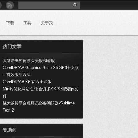
下载
工具
关于我
热门文章
大陆居民如何购买美股和港股
CorelDRAW Graphics Suite X5 SP3中文版
+ 有效激活方法
CorelDRAW X6 官方正式版
Minify优化网站性能 合并多个CSS或者js文
件
强大的跨平台程序员必备编辑器-Sublime
Text 2
赞助商