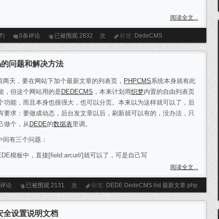
阅读全文...
梦)
0条评论
已被围观
2832
次
标签:
DedeCMS
乱码的问题和解决方法
天，要在网站下加个最新文章的列表页，
PHPCMS
系统本身就有此
能，但这个网站用的是
DEDECMS
，本来计划用
织梦
内置的自由列表页
个功能，而且本身也很强大，也可以分页。本来以为这样就可以了，后
有要求：要做成动态，后台发文章以后，刷新就可以有的，没办法，只
己做个，从
DEDE
的
数据表
里调。
间有三个问题：
板中，直接[field:arcurl/]就可以了，可是自己写
阅读全文...
条评论
已被围观
2131
次
标签:
DEDE
DedeCMS
list
最新文章
php
限安全设置说明文档