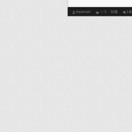
mazerain
分类：
转载
1
爱情
喜欢