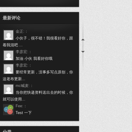
最新评论
金正:：
小伙子，很不错！我很看好你，跟
着我混吧 ...
李彦宏:：
加油 小伙 我看好你哦
李彦宏:：
要经常更新，没事多写点原创，你
这老布更新...
mc喊麦:：
当你把快递资料送出去的时候，你
就可以使用...
Fee:：
Test 一下
万载啦:：
做个程序员挺不容易的，身有体会
分类