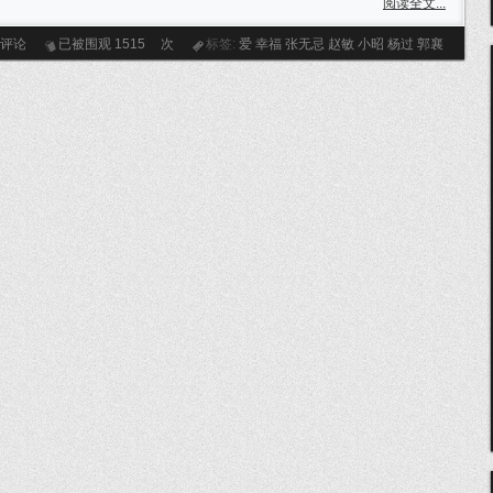
阅读全文...
条评论
已被围观
1515
次
标签:
爱
幸福
张无忌
赵敏
小昭
杨过
郭襄