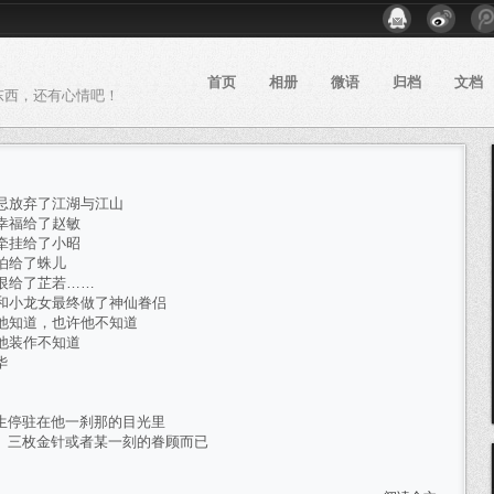
首页
相册
微语
归档
文档
东西，还有心情吧！
忌放弃了江湖与江山
幸福给了赵敏
牵挂给了小昭
泊给了蛛儿
恨给了芷若……
和小龙女最终做了神仙眷侣
他知道，也许他不知道
他装作不知道
华
生停驻在他一刹那的目光里
、三枚金针或者某一刻的眷顾而已