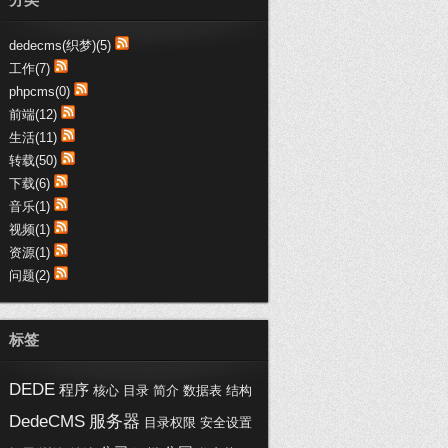
趣购网:：
支持博文，写得不错，受教了
dedecms(织梦)(5)
趣购网:：
工作(7)
这些代码真心不错，收藏了哦
phpcms(0)
黑喵客:：
前端(12)
不错不错，都是医疗行业-SEM干货
生活(11)
呀，加...
转载(50)
浦西vip:：
下载(6)
交换链接，您的博客写的不错。
音乐(1)
视频(1)
资源(1)
问题(2)
标签
DEDE
程序
核心
目录
简介
数据表
结构
DedeCMS
服务器
目录权限
安全设置