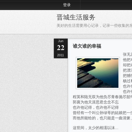
登录
晋城生活服务
美好的生活需要用心记录，记录一些收集的
Jun
22
谁欠谁的幸福
张无
2011
他把
却把
把漂
把憾
杨过
也许
也许
程英和陆无双为他负尽青春抛尽韶
郭襄为他天涯思君念念不忘
也许他记得，也许他不记得
曾经有一个叫公孙绿萼的姑娘把一
而他所能给的，也只能是一曲清箫
这世间，太少的相濡以沫...