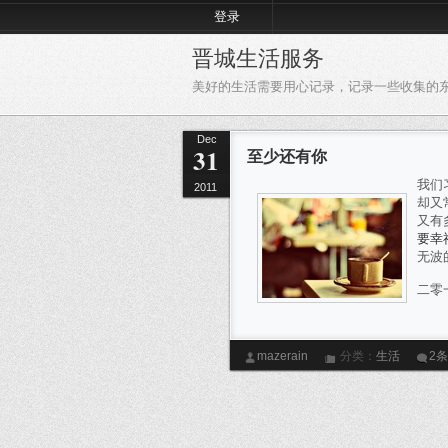
登录
晋城生活服务
美好的生活需要用心记录，记录一些收集的
Dec
31
至少还有你
我们
2011
却又
又有
要幸
无波
二零
mazerain
分类：
生活
2