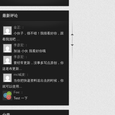
最新评论
金正:：
小伙子，很不错！我很看好你，跟
着我混吧 ...
李彦宏:：
加油 小伙 我看好你哦
李彦宏:：
要经常更新，没事多写点原创，你
这老布更新...
mc喊麦:：
当你把快递资料送出去的时候，你
就可以使用...
Fee:：
Test 一下
万载啦:：
做个程序员挺不容易的，身有体会
分类