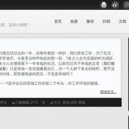
首页
相册
微语
归档
文档
东西，还有心情吧！
习惯总结过去的一年，但每年都是一样的，我们拼命工作，为了生活，
常常迷茫。今夜零点钟声响起的那一刻，?多少人在为流逝的时光感叹，
多少人在憧憬着下一年幸福的生活。以前写过关于幸福的文章（
我们都
福着
）只是幸福一直在隐藏着自己，当一个人静下来去回味时，那平淡
的问候，那穿越电波的思念，不也是幸福吗？
一一?是毕业后回晋城工作的第二个年头，对工作环境的慢慢...
阅读全文...
条评论
已被围观
1771
次
标签:
幸福
动车
晋城