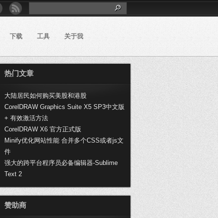
下载
工具
关于我
热门文章
大陆居民如何购买美股和港股
CorelDRAW Graphics Suite X5 SP3中文版
+ 有效激活方法
CorelDRAW X6 官方正式版
Minify优化网站性能 合并多个CSS或者js文
件
强大的跨平台程序员必备编辑器-Sublime
Text 2
赞助商