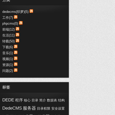
趣购网:：
支持博文，写得不错，受教了
dedecms(织梦)(5)
趣购网:：
工作(7)
这些代码真心不错，收藏了哦
phpcms(0)
黑喵客:：
前端(12)
不错不错，都是医疗行业-SEM干货
生活(11)
呀，加...
转载(50)
浦西vip:：
下载(6)
交换链接，您的博客写的不错。
音乐(1)
视频(1)
资源(1)
问题(2)
标签
DEDE
程序
核心
目录
简介
数据表
结构
DedeCMS
服务器
目录权限
安全设置