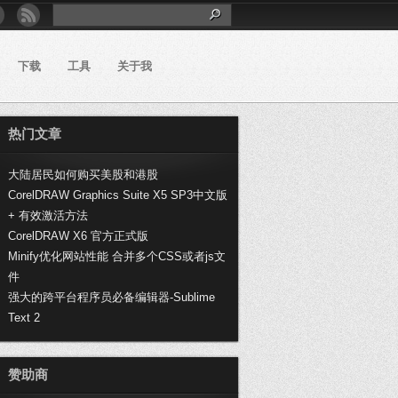
下载
工具
关于我
热门文章
大陆居民如何购买美股和港股
CorelDRAW Graphics Suite X5 SP3中文版
+ 有效激活方法
CorelDRAW X6 官方正式版
Minify优化网站性能 合并多个CSS或者js文
件
强大的跨平台程序员必备编辑器-Sublime
Text 2
赞助商