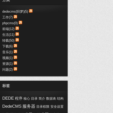
趣购网:：
支持博文，写得不错，受教了
dedecms(织梦)(5)
趣购网:：
工作(7)
这些代码真心不错，收藏了哦
phpcms(0)
黑喵客:：
前端(12)
不错不错，都是医疗行业-SEM干货
生活(11)
呀，加...
转载(50)
浦西vip:：
下载(6)
交换链接，您的博客写的不错。
音乐(1)
视频(1)
资源(1)
问题(2)
标签
DEDE
程序
核心
目录
简介
数据表
结构
DedeCMS
服务器
目录权限
安全设置