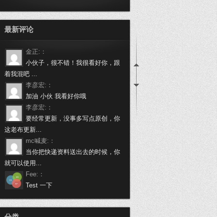
最新评论
金正:：
小伙子，很不错！我很看好你，跟
着我混吧 ...
李彦宏:：
加油 小伙 我看好你哦
李彦宏:：
要经常更新，没事多写点原创，你
这老布更新...
mc喊麦:：
当你把快递资料送出去的时候，你
就可以使用...
Fee:：
Test 一下
万载啦:：
做个程序员挺不容易的，身有体会
分类