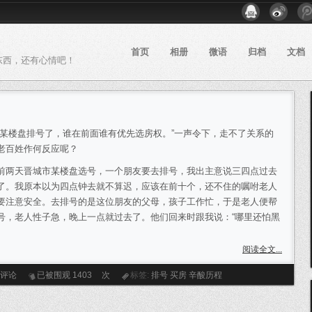
首页
相册
微语
归档
文档
东西，还有心情吧！
楼盘排号了，谁在前面谁有优先选房权。”一声令下，走不了关系的
老百姓作何反应呢？
天晋城市某楼盘选号，一个朋友要去排号，我出主意说三四点过去
了。我原本以为四点钟去就不算迟，应该在前十个，还不住的嘱咐老人
要注意安全。去排号的是这位朋友的父母，孩子工作忙，于是老人便帮
号，老人性子急，晚上一点就过去了。他们回来时跟我说：“哪里还怕黑
阅读全文...
条评论
已被围观
1403
次
标签:
排号
买房
辛酸历程