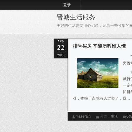
登录
晋城生活服务
美好的生活需要用心记录，记录一些收集的
Sep
22
排号买房 辛酸历程谁人懂
2013
“某
穷苦
前两
就行
一定
忙排
呀，昨晚十点就有人过去了，我...
mazerain
分类：
生活
0