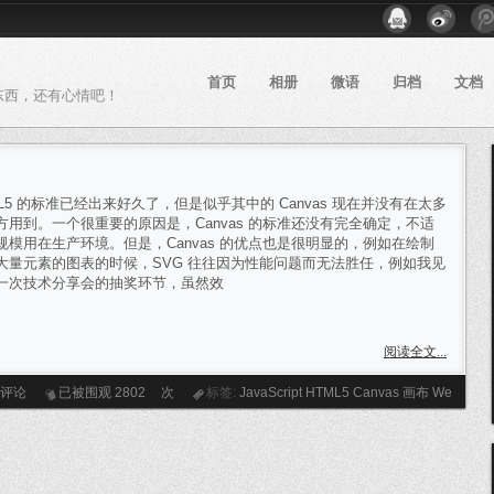
首页
相册
微语
归档
文档
东西，还有心情吧！
ML5 的标准已经出来好久了，但是似乎其中的 Canvas 现在并没有在太多
方用到。一个很重要的原因是，Canvas 的标准还没有完全确定，不适
规模用在生产环境。但是，Canvas 的优点也是很明显的，例如在绘制
大量元素的图表的时候，SVG 往往因为性能问题而无法胜任，例如我见
一次技术分享会的抽奖环节，虽然效
阅读全文...
条评论
已被围观
2802
次
标签:
JavaScript
HTML5
Canvas
画布
We