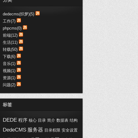
趣购网:：
支持博文，写得不错，受教了
dedecms(织梦)(5)
趣购网:：
工作(7)
这些代码真心不错，收藏了哦
phpcms(0)
黑喵客:：
前端(12)
不错不错，都是医疗行业-SEM干货
生活(11)
呀，加...
转载(50)
浦西vip:：
下载(6)
交换链接，您的博客写的不错。
音乐(1)
视频(1)
资源(1)
问题(2)
标签
DEDE
程序
核心
目录
简介
数据表
结构
DedeCMS
服务器
目录权限
安全设置