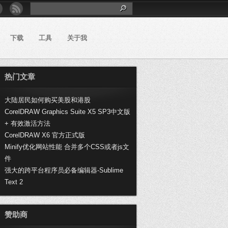
下载
工具
关于我
热门文章
大陆居民如何购买美股和港股
CorelDRAW Graphics Suite X5 SP3中文版
+ 有效激活方法
CorelDRAW X6 官方正式版
Minify优化网站性能 合并多个CSS或者js文
件
强大的跨平台程序员必备编辑器-Sublime
Text 2
赞助商