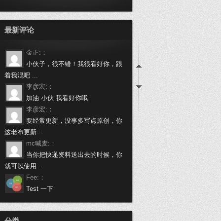
最新评论
金正:：
小伙子，很不错！我很看好你，跟
着我混吧 ...
李彦宏:：
加油 小伙 我看好你哦
李彦宏:：
要经常更新，没事多写点原创，你
这老布更新...
mc喊麦:：
当你把快递资料送出去的时候，你
就可以使用...
Fee:：
Test 一下
万载啦:：
做个程序员挺不容易的，身有体会
分类