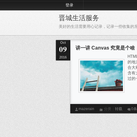
登录
晋城生活服务
美好的生活需要用心记录，记录一些收集的
Oct
09
讲一讲 Canvas 究竟是个啥
HT
2016
的地
合大
含有
过的
mazerain
分类：
转载
0
bGL