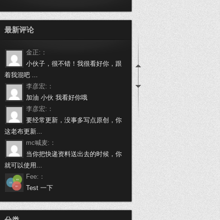
最新评论
金正:：
小伙子，很不错！我很看好你，跟
着我混吧 ...
李彦宏:：
加油 小伙 我看好你哦
李彦宏:：
要经常更新，没事多写点原创，你
这老布更新...
mc喊麦:：
当你把快递资料送出去的时候，你
就可以使用...
Fee:：
Test 一下
万载啦:：
做个程序员挺不容易的，身有体会
分类