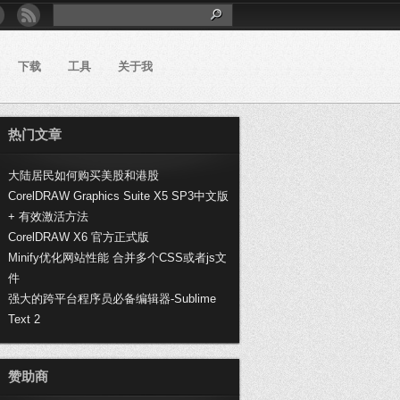
下载
工具
关于我
热门文章
大陆居民如何购买美股和港股
CorelDRAW Graphics Suite X5 SP3中文版
+ 有效激活方法
CorelDRAW X6 官方正式版
Minify优化网站性能 合并多个CSS或者js文
件
强大的跨平台程序员必备编辑器-Sublime
Text 2
赞助商