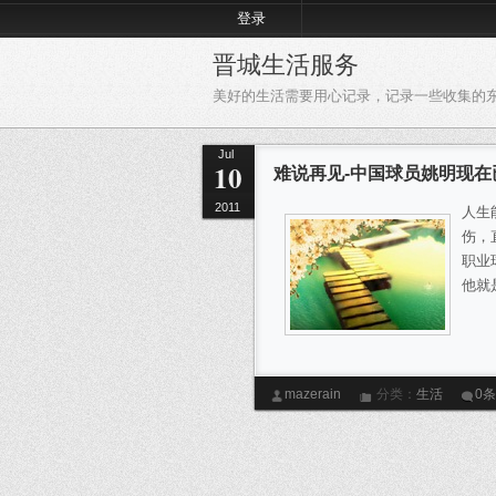
登录
晋城生活服务
美好的生活需要用心记录，记录一些收集的
Jul
10
难说再见-中国球员姚明现在
2011
人生
伤，
职业
他就
mazerain
分类：
生活
0
姚
状元秀
McGrady