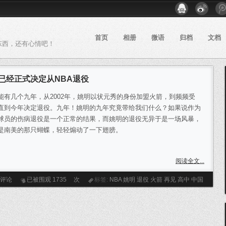
首页
相册
微语
归档
文档
东西，还有心情吧！
已经正式决定从NBA退役
能有几个九年，从2002年，姚明以状元秀的身份加盟火箭，到频频受
直到今年决定退役。九年！姚明的九年究竟带给我们什么？如果说作为
球员的伤病退役是一个正常的结果，而姚明的退役无异于是一场风暴，
是南美的那只蝴蝶，轻轻煽动了一下翅膀。
阅读全文...
条评论
已被围观
1735
次
标签:
NBA
姚明
退役
火箭
再见
高中
中国