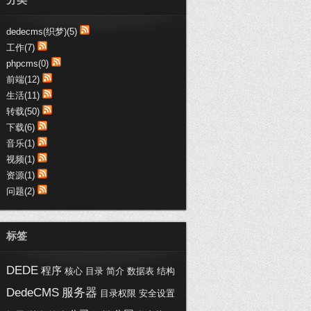
趣购网:：
支持博文，写得不错，受教了
dedecms(织梦)(5)
趣购网:：
工作(7)
这些代码真心不错，收藏了哦
phpcms(0)
黑喵客:：
前端(12)
不错不错，都是医疗行业-SEM干货
生活(11)
呀，加...
转载(50)
浦西vip:：
下载(6)
交换链接，您的博客写的不错。
音乐(1)
视频(1)
资源(1)
问题(2)
标签
DEDE
程序
核心
目录
简介
数据表
结构
DedeCMS
服务器
目录权限
安全设置