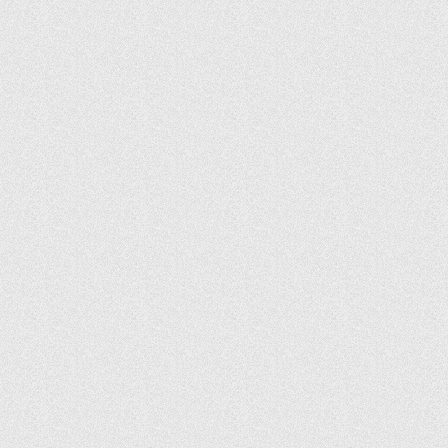
jQuery
相亲
过年
hover
URl
分步引导
jQuery插件
对话框
LightBox
SublimeText2
智能
精选
编辑器
开发
最新漏洞
spider
flash
js
admin
报表
图表工作
图形
绘制插
设计师
件
苦逼设计师
产品经理与设计师
周鸿祎
沟通
360
背景图片
极简风格
高端
互联网新闻
雷军
小米手机
expression
fixed
固定定位
竞价
工作流程
网页设计
重
构
PS
排号
买房
辛酸历程
2013
国家地理
影赛
获奖作品
微软
2013年
必应
搜索
十大
HTML5
美图
代码
标签
属性
方法
事件汇
总
Audio
Video
文字
水平垂直
居中
摒弃
想法
生活
程序员
NivoSlider
Slider
noConflict
REQUEST_URI
IIS
HTTP_X_REWRITE_URL
Apach
加薪