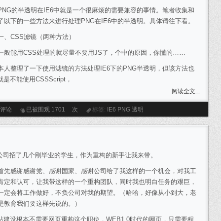
G的半透明在IE6中就是一个很麻烦的需要兼容的事情。笔者收集和
了以下的一些方法来进行处理PNG在IE6中的半透明。具体请往下看。
CSS滤镜（两种方法）
能用CSS处理的就尽量不要用JS了，个中的原因，你懂的……
整理了一下使用滤镜的方法处理IE6下的PNG半透明，但该方法也
不能使用CSSScript，
阅读全文...
条评论
已被围观
1701
次
标签:
IE6
PNG
透明
招了几个刚毕业的学生，作为重构的新手让我来带。
感谢感谢党、感谢国家、感谢公司给了我这样的一个机会，对我工
肯定和认可，让我带这样的一个重构团队，同时我也明白任务的艰巨，
一定会将工作做好，不负公司对我的期望。（哈哈，好像从小到大，老
是教育我们要这样先说的。）
设根本不需要网页重构这个职位，WEB1.0时代的网页，只需要程