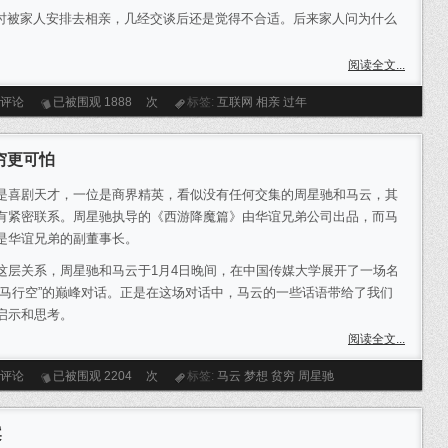
被家人安排去相亲，几经交谈后还是觉得不合适。后来家人问为什么
阅读全文...
条评论
已被围观
1888
次
标签:
互联网
相亲
过年
穷更可怕
是喜剧天才，一位是商界精英，看似没有任何交集的周星驰和马云，其
有紧密联系。周星驰执导的《西游降魔篇》由华谊兄弟公司出品，而马
是华谊兄弟的副董事长。
这层关系，周星驰和马云于1月4日晚间，在中国传媒大学展开了一场名
天马行空”的巅峰对话。正是在这场对话中，马云的一些话语带给了我们
启示和思考。
阅读全文...
条评论
已被围观
2204
次
标签:
马云
梦想
贫穷
周星驰
案