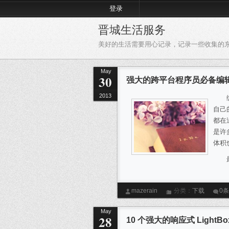
登录
晋城生活服务
美好的生活需要用心记录，记录一些收集的
May
30
强大的跨平台程序员必备编辑器-Su
2013
自己的
都在
是许
体积
mazerain
分类：
下载
0
发
May
28
10 个强大的响应式 LightB