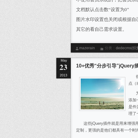
文档默认点击数“设置为
0
”
图片水印设置也关闭或根据自
其它的看自己需求设置。
mazerain
分类：
dedecms(织
May
23
10+优秀“分步引导”jQuery
2013
很多
点（
为了
添加
是件
理了一
这些jQuery插件就是用来增
定制，更强的是他们都具有一个时