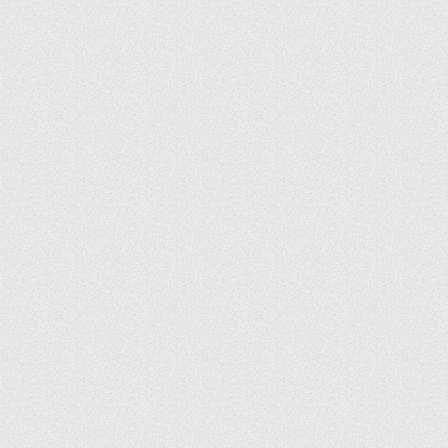
兰州
下属
出差
七夕
情人节
医院
黄河
麻
音
职场
烦
沟通
老板
陈奕迅
歌词
唱
香港
乐
阴差阳错
神雕
烟花
凄苦
大彻大悟
金
温暖
岁月
庸
流光
溢彩
素颜
如歌
鱼尾
前端
忧伤
苍老
兼容性
BUG
纹
问
笔记
题
Internet
Explorer
Mozilla
Apple
Opera
Trident
Gecko
Presto
csshack
动画
爱情
感动
有趣
短片
祝福
视频
青春
毕业
感悟
那年
喜欢你
北飘
经验
我们
一起
女孩
追
情绪
故宫
鸿门宴
失恋33天
暮光
OCR
之城
东成西就
北海公园
双城爱情
图片
识别
软件
汉字
PDF
WORD
扫
描
谎言
晋城
广告
十年
深沉
父爱
美丽
陆
琪
平淡
户外
闺蜜
醒悟
幸运
管理
哲学
执
用户体验
行力
领导力
三国
曹操
孙权