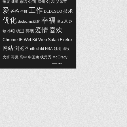
公司
公园
拓展
训练
总结
泽州
父亲节
工作
爱
技术
爸爸
牛排
DEDESEO
优化
幸福
dedecms优化
张无忌
赵
爱情
喜欢
杨过
郭襄
敏
小昭
Chrome
IE
WebKit
Web
Safari
Firefox
网站
浏览器
nth-child
NBA
姚明
退役
火箭
再见
高中
中国姚
状元秀
McGrady
下载
Coreldreaw
X5
图形设计
激活
中文
php
mysql
版
list
最新文章
乱码
Mac
正式版
官方
动
OSX
Lion
壁纸
高铁
奇迹
车
郭美美
红十字
达芬奇
赖昌星
温州
Google
视频
项炜伊
暗香
Minify
Apache
Rewrite
精简
Gzip压缩
CSS
JavaScript
缓存
HTTP请求