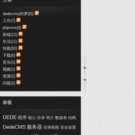
趣购网:：
支持博文，写得不错，受教了
dedecms(织梦)(5)
趣购网:：
工作(7)
这些代码真心不错，收藏了哦
phpcms(0)
黑喵客:：
前端(12)
不错不错，都是医疗行业-SEM干货
生活(11)
呀，加...
转载(50)
浦西vip:：
下载(6)
交换链接，您的博客写的不错。
音乐(1)
视频(1)
资源(1)
问题(2)
标签
DEDE
程序
核心
目录
简介
数据表
结构
DedeCMS
服务器
目录权限
安全设置