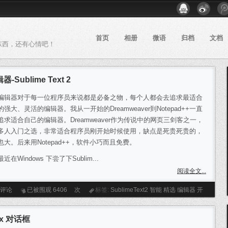
首页
相册
微语
归档
文档
东西，还有心情吧！
blime Text 2
编辑器对于每一位程序员来说都是必备之物，每个人都会去追求最适合
强大、灵活的编辑器。我从一开始的Dreamweaver到Notepad++一直
追求适合自己的编辑器。Dreamweaver作为传说中的网页三剑客之一，
多人入门之选，非常适合程序员刚开始时候使用，缺点是死贵死贵的，
也大。后来用Notepad++，软件小巧而且免费。
最近在Windows 下尝了下Sublim...
阅读全文...
条评论
已被围观
6406
次
标签:
SublimeText2
智能
精选
编辑器
开
ox 对话框