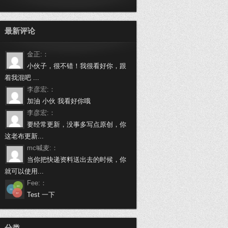
最新评论
金正:：
小伙子，很不错！我很看好你，跟
着我混吧 ...
李彦宏:：
加油 小伙 我看好你哦
李彦宏:：
要经常更新，没事多写点原创，你
这老布更新...
mc喊麦:：
当你把快递资料送出去的时候，你
就可以使用...
Fee:：
Test 一下
万载啦:：
做个程序员挺不容易的，身有体会
分类