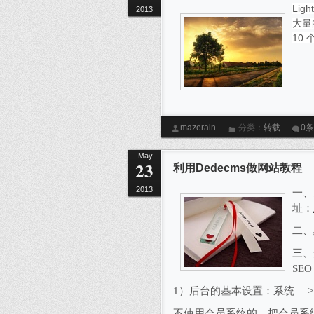
Li
2013
大量
10 
mazerain
分类：
转载
0
May
23
利用Dedecms做网站教程
2013
一、
址：
二、
三、
SEO
1
）后台的基本设置：系统
—
不使用会员系统的，把会员系