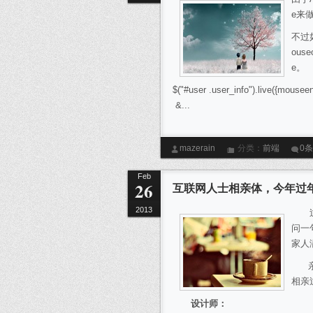
e来
不过
ous
e。
$("#user .user_info").live({mouseen
&...
mazerain
分类：
前端
0
Feb
26
互联网人士相亲体，今年过
2013
过年
问一
家人
亲，
相亲
设计师：