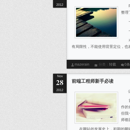
2012
PN
整理
一、
一般
本人
有局限性，不能使用背景定位，也就是
mazerain
分类：
转载
0
Nov
28
前端工程师新手必读
2012
公司
首先
作的
但我
师都
在网站的发展史上，初期的网站建