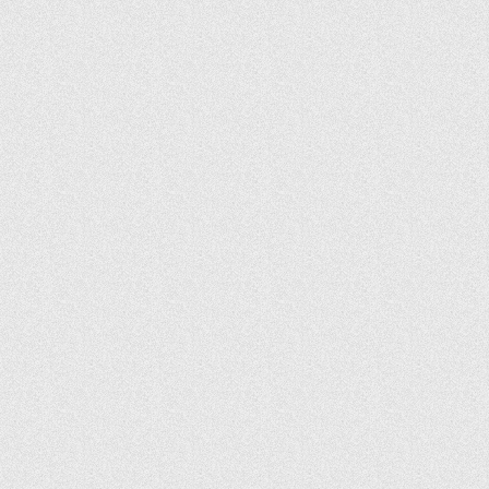
设计
产品
交互
页面重构
工业
htaccess
文件
配置
大全
301
302
重定向
晋城生活服务网
博
SEO
防盗链
客
懒惰
空间
OneNote
编辑
美工
备案
域名
CSS Sprites
PhotoShop
CS6
简体中文
破解补丁
生成
器
序列号
官方正式版
CorelDRAWX6
百度
网盘
CorelDRAW
网盘邀请
百度网盘介绍
互联网
破解版
产品经理
常用软件
工作
Dreamweaver
平台
DreamweaverCS6
新增功能
频道
产品
人生
设计
读书笔记
要素
态度
web标准
常
IE6
见问题
整理
工程师
新手
必读
Sprites
PNG
透明
马云
梦想
贫穷
周星驰
live