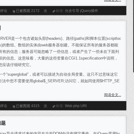
条评论
已被围观
2172
次
标签:
分步引导
jQuery插件
】
ERVER是一个包含诸如头部(headers)、路径(paths)和脚本位置(scriptloc
ions)的数组。数组的实体由web服务器创建。不能保证所有的服务器都能
所有的信息；服务器可能忽略了一些信息，或者产生了一些未在下面列
的信息。这意味着，大量的这些变量在CGI1.1specification中说明，
您应该仔细研究它。
一个“superglobal”，或者可以描述为自动全局变量。这只不过意味这它
您不需要使用global$_SERVER;访问它，就如同使用$HTTP_SE
阅读全文...
条评论
已被围观
4315
次
标签:
Web
php
URl
问题
Ajax异步请求过来的内容在当前DOM中没有绑定事件，在jQuery里用liv