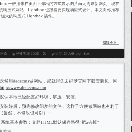
ghtbox 一般用来在页面上弹出的方式显示图片而无需刷新网页，现在
的响应式网站，Lightbox 也跟着要实现响应式设计。本文向你推荐
个强大的响应式 Lightbox 插件。
阅读全文...
条评论
已被围观
2553
次
标签:
对话框
LightBox
既然用
dedecms
做网站，那就得先去织梦官网下载安装包，网
http://www.dedecms.com
默认本地已经配置好环境，解压，安装。
安装好后，预先修改织梦的文件，这样子方便做网站也有利于
（当然，不修改也可以）：
>
系统基本参数：文档HTML默认保存路径“把
a
去掉”
统关掉。