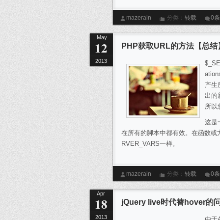
mazerain
分类：
转载
0
May
12
PHP获取URL的方法【总结
2013
$_S
at
产生
出的新
所以
这是
在所有的脚本中都有效。在函数或方法中
RVER_VARS一样。
mazerain
分类：
转载
0
Apr
18
jQuery live时代替hover的
2013
由于