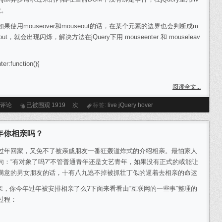
做。
如果使用mouseover和mouseout的话，在某个元素的边界也会判断成m
eout，就会出现闪烁，解决方法在jQuery下用
mouseenter 和 mouseleav
ter:function(){
阅读全文...
条评论
已被围观
1919
次
标签:
live
jQuery
hover
年你相亲吗？
回家，又免不了被亲戚朋友一番狂轰滥炸式的介绍相亲。最怕家人
句：“有对象了吗?”不管普通青年还是文艺青年，如果没有正式的或能让
满意的男女朋友的话，十有八九逃不掉被抓壮丁似的逼着去相亲的命运
你今年过年被安排相亲了么?下面来看看由“互联网的一些事”整理的
过程：