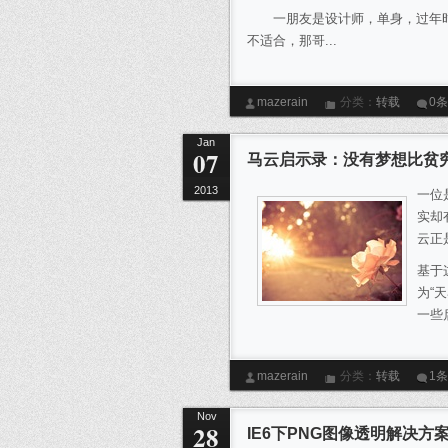
一朋友是设计师，单身，过年时
不适合，那哥...
mazerain
分类：
转载
0
Jan
07
马云启示录：没有梦想比贫
2013
一位
实却
云正
基于
为“
一些
mazerain
分类：
转载
1
Nov
28
IE6下PNG图像透明解决方